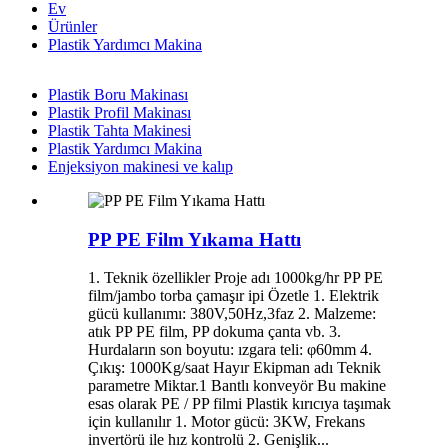
Ev
Ürünler
Plastik Yardımcı Makina
Plastik Boru Makinası
Plastik Profil Makinası
Plastik Tahta Makinesi
Plastik Yardımcı Makina
Enjeksiyon makinesi ve kalıp
PP PE Film Yıkama Hattı
1. Teknik özellikler Proje adı 1000kg/hr PP PE
film/jambo torba çamaşır ipi Özetle 1. Elektrik
gücü kullanımı: 380V,50Hz,3faz 2. Malzeme:
atık PP PE film, PP dokuma çanta vb. 3.
Hurdaların son boyutu: ızgara teli: φ60mm 4.
Çıkış: 1000Kg/saat Hayır Ekipman adı Teknik
parametre Miktar.1 Bantlı konveyör Bu makine
esas olarak PE / PP filmi Plastik kırıcıya taşımak
için kullanılır 1. Motor gücü: 3KW, Frekans
invertörü ile hız kontrolü 2. Genişlik...