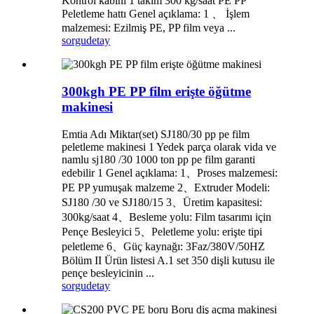
Kontrol kabini 1 takım 300 kg/saat PE PP
Peletleme hattı Genel açıklama: 1 、 İşlem
malzemesi: Ezilmiş PE, PP film veya ...
sorgu
detay
300kgh PE PP film erişte öğütme
makinesi
Emtia Adı Miktar(set) SJ180/30 pp pe film
peletleme makinesi 1 Yedek parça olarak vida ve
namlu sj180 /30 1000 ton pp pe film garanti
edebilir 1 Genel açıklama: 1、Proses malzemesi:
PE PP yumuşak malzeme 2、Extruder Modeli:
SJ180 /30 ve SJ180/15 3、Üretim kapasitesi:
300kg/saat 4、Besleme yolu: Film tasarımı için
Pençe Besleyici 5、Peletleme yolu: erişte tipi
peletleme 6、Güç kaynağı: 3Faz/380V/50HZ
Bölüm II Ürün listesi A.1 set 350 dişli kutusu ile
pençe besleyicinin ...
sorgu
detay