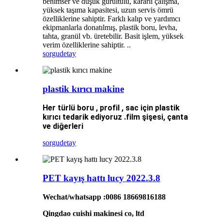
benimser ve düşük gürültülü, kararlı çalışma,
yüksek taşıma kapasitesi, uzun servis ömrü
özelliklerine sahiptir. Farklı kalıp ve yardımcı
ekipmanlarla donatılmış, plastik boru, levha,
tahta, granül vb. üretebilir. Basit işlem, yüksek
verim özelliklerine sahiptir. ..
sorgu
detay
plastik kırıcı makine
Her türlü boru , profil , sac için plastik
kırıcı tedarik ediyoruz .film şişesi, çanta
ve diğerleri
sorgu
detay
PET kayış hattı lucy 2022.3.8
Wechat/whatsapp :0086 18669816188
Qingdao cuishi makinesi co, ltd