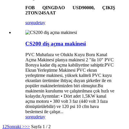
FOB QINGDAO USD90000, ÇIKIŞ
2TON/24SAAT
sorgu
detay
CS200 diş açma makinesi
PVC Muhafaza ve Oluklu Kuyu Boru Kanal
Açma Makinesi planya makinesi 2 "ila 10" PVC
Boruya kadar diş açma kabiliyetine sahiptir.PVC
Ekran Yerleştirme Makinesi PVC ekran
yerleştirme makinesi, yüksek kaliteli PVC kuyu
ekranları üretimine ihtiyaç duyan şirketler ile en
popüler makinelerimizden biri olmuştur.Bu
makinenin kurulumu ve çalıştırılması çok hızlı ve
kolaydır.Ayrıntılar: • Dört adet 1,5KW kanal
açma motoru • 380 volt 3 faz (440 volt 3 faza
dönüştürülebilir) ve 120 psi 10 cfm hava
beslemesi ile çalışır...
sorgu
detay
1
2
Sonraki >
>>
Sayfa 1 / 2