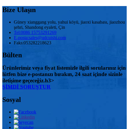
Bize Ulaşın
Güney xianggang yolu, yahui köyü, jiaoxi kasabası, jiaozhou
şehri, Shandong eyaleti, Çin
Tel:
0086 15753291269
E-posta:
sales@qdcuishi.com
Faks:
053282218623
Bülten
Ürünlerimiz veya fiyat listemizle ilgili sorularınız için
lütfen bize e-postanızı bırakın, 24 saat içinde sizinle
iletişime geçeceğiz.h3>
ŞİMDİ SORUŞTUR
Sosyal